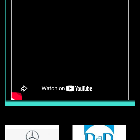
CẦN TUYỂN 50 NHÂN VIÊN BẢO VỆ
TÒA NHÀ
Thu nhập chính thức từ : 6.800.000 vnđ
trở lên (Chưa bao gồm các phụ cấp
khác) Ngoài mức lương trên, nhân viên
còn được hưởng các phụ cấp, trợ cấp
khác (Tùy vị trí làm việc, khả năng Anh
ngữ, võ thuật) Nhân viên được hưởng