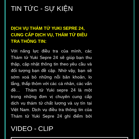
TIN TỨC - SỰ KIỆN
DỊCH VỤ THÁM TỬ YUKI SEPRE 24,
CUNG CẤP DỊCH VỤ, THÁM TỬ ĐIỀU
TRA THÔNG TIN:
Với năng lực điều tra của mình, các
Thám tử Yuki Sepre 24 sẽ giúp bạn thu
thập, cập nhật thông tin theo yêu cầu và
đối tượng bạn đề cập. Nhờ vậy, bạn sẽ
sớm xoá bỏ những nỗi băn khoăn, lo
lắng, thấp thỏm với các cá nhân, các vấn
đề… Thám tử Yuki sepre 24 là một
trong những đơn vị chuyên cung cấp
dịch vụ thám tử chất lượng và uy tín tại
Việt Nam. Dịch vụ điều tra thông tin của
Thám tử Yuki Sepre 24 ghi điểm bởi
những đặc điểm nổi trội sau đây:
VIDEO - CLIP