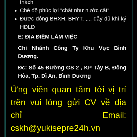
thách
Chế độ phúc lợi "chất như nước cất"
Được đóng BHXH, BHYT, ,... đầy đủ khi ký
HĐLĐ
E:
ĐỊA ĐIỂM LÀM VIỆC
Chi Nhánh Công Ty Khu Vực Bình
Dương.
Đc: Số 45 Đường GS 2 , KP Tây B, Đông
Hòa, Tp. Dĩ An, Bình Dương
Ứng viên quan tâm tới vị trí
trên vui lòng gửi CV về địa
chỉ Email:
cskh@yukisepre24h.vn