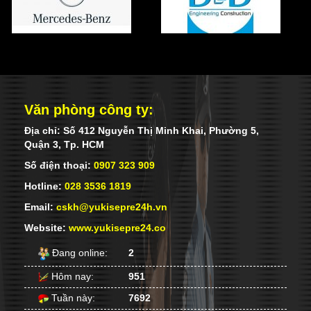
đầy đủ chế độ BHXH-BHYT-BHTN khi ký
hợp đồng chính thức với công ty. Mọi
chế độ khác tuân thủ đúng luật lao động
của nhà nước.
Văn phòng công ty:
Địa chỉ: Số 412 Nguyễn Thị Minh Khai, Phường 5,
Quận 3, Tp. HCM
Số điện thoại:
0907 323 909
Hotline:
028 3536 1819
Email:
cskh@yukisepre24h.vn
Website:
www.yukisepre24.co
Đang online:
2
Hôm nay:
951
Tuần này:
7692