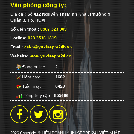
Văn phòng công ty:
Địa chỉ: Số 412 Nguyễn Thị Minh Khai, Phường 5,
Quận 3, Tp. HCM
Số điện thoại:
0907 323 909
Hotline:
028 3536 1819
Email:
cskh@yukisepre24h.vn
Website:
www.yukisepre24.co
Đang online:
2
Hôm nay:
1682
Tuần này:
8423
Tổng truy cập:
855666
2026 Copyright © LIÊN DOANH YUKI SEPRE 24 l VIỆT NHẬT