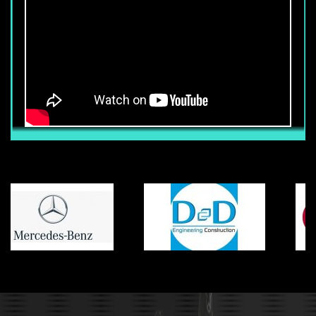
CẦN TUYỂN 50 NHÂN VIÊN BẢO VỆ
TÒA NHÀ
Thu nhập chính thức từ : 6.800.000 vnđ
trở lên (Chưa bao gồm các phụ cấp
khác) Ngoài mức lương trên, nhân viên
còn được hưởng các phụ cấp, trợ cấp
khác (Tùy vị trí làm việc, khả năng Anh
ngữ, võ thuật) Nhân viên được hưởng
đầy đủ chế độ BHXH-BHYT-BHTN khi ký
hợp đồng chính thức với công ty. Mọi
chế độ khác tuân thủ đúng luật lao động
của nhà nước.