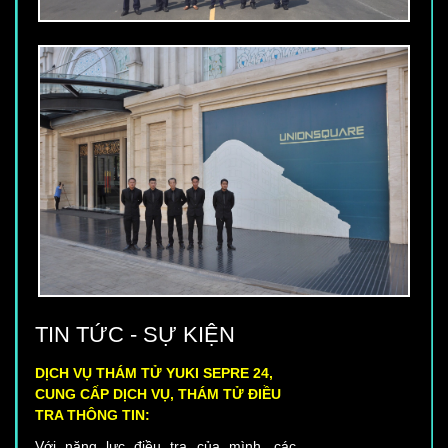
TIN TỨC - SỰ KIỆN
DỊCH VỤ THÁM TỬ YUKI SEPRE 24,
CUNG CẤP DỊCH VỤ, THÁM TỬ ĐIỀU
TRA THÔNG TIN:
Với năng lực điều tra của mình, các
Thám tử Yuki Sepre 24 sẽ giúp bạn thu