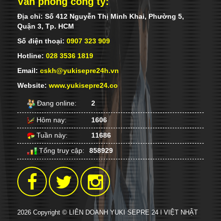
Văn phòng công ty:
Địa chỉ: Số 412 Nguyễn Thị Minh Khai, Phường 5,
Quận 3, Tp. HCM
Số điện thoại:
0907 323 909
Hotline:
028 3536 1819
Email:
cskh@yukisepre24h.vn
Website:
www.yukisepre24.co
Đang online:
2
Hôm nay:
1606
Tuần này:
11686
Tổng truy cập:
858929
2026 Copyright © LIÊN DOANH YUKI SEPRE 24 l VIỆT NHẬT