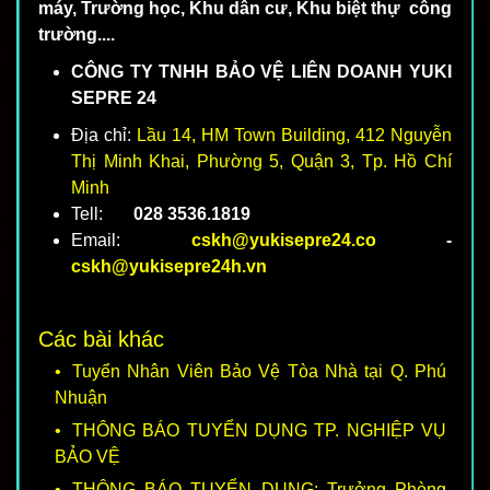
máy, Trường học, Khu dân cư, Khu biệt thự công
trường....
CÔNG TY TNHH BẢO VỆ LIÊN DOANH YUKI
SEPRE 24
Địa chỉ:
Lầu 14, HM Town Building, 412 Nguyễn
Thị Minh Khai, Phường 5, Quận 3, Tp. Hồ Chí
Minh
Tell:
028 3536.1819
Email:
cskh@yukisepre24.co
-
cskh@yukisepre24h.vn
Các bài khác
Tuyển Nhân Viên Bảo Vệ Tòa Nhà tại Q. Phú
Nhuận
THÔNG BÁO TUYỂN DỤNG TP. NGHIỆP VỤ
BẢO VỆ
THÔNG BÁO TUYỂN DỤNG: Trưởng Phòng