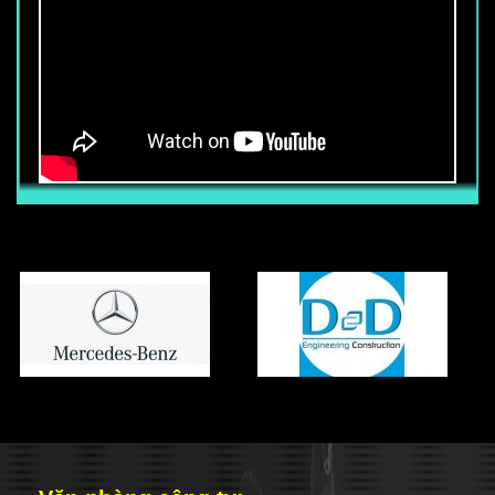
CẦN TUYỂN 50 NHÂN VIÊN BẢO VỆ
TÒA NHÀ
Thu nhập chính thức từ : 6.800.000 vnđ
trở lên (Chưa bao gồm các phụ cấp
khác) Ngoài mức lương trên, nhân viên
còn được hưởng các phụ cấp, trợ cấp
khác (Tùy vị trí làm việc, khả năng Anh
ngữ, võ thuật) Nhân viên được hưởng
đầy đủ chế độ BHXH-BHYT-BHTN khi ký
hợp đồng chính thức với công ty. Mọi
chế độ khác tuân thủ đúng luật lao động
của nhà nước.